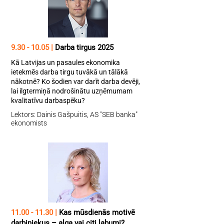
9.30 - 10.05
|
Darba tirgus 2025
Kā Latvijas un pasaules ekonomika
ietekmēs darba tirgu tuvākā un tālākā
nākotnē? Ko šodien var darīt darba devēji,
lai ilgtermiņā nodrošinātu uzņēmumam
kvalitatīvu darbaspēku?
Lektors: Dainis Gašpuitis, AS "SEB banka"
ekonomists
11.00 - 11.30
|
Kas mūsdienās motivē
darbiniekus – alga vai citi labumi?