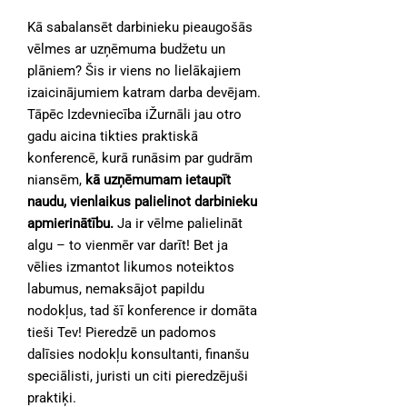
Kā sabalansēt darbinieku pieaugošās
vēlmes ar uzņēmuma budžetu un
plāniem? Šis ir viens no lielākajiem
izaicinājumiem katram darba devējam.
Tāpēc Izdevniecība iŽurnāli jau otro
gadu aicina tikties praktiskā
konferencē, kurā runāsim par gudrām
niansēm,
kā uzņēmumam ietaupīt
naudu, vienlaikus palielinot darbinieku
apmierinātību.
Ja ir vēlme palielināt
algu – to vienmēr var darīt! Bet ja
vēlies izmantot likumos noteiktos
labumus, nemaksājot papildu
nodokļus, tad šī konference ir domāta
tieši Tev! Pieredzē un padomos
dalīsies nodokļu konsultanti, finanšu
speciālisti, juristi un citi pieredzējuši
praktiķi.