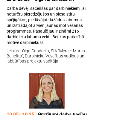
Darba devēji sacenšas par darbiniekiem, lai
noturētu pieredzējušos un piesaistītu
spējīgākos, piedāvājot dažādus labumus
un izstrādājot arvien jaunas motivēšanas
programmas. Pasaulē jau ir zināmi 216
darbinieku labumu veidi. Bet kas patiesībā
motivē darbiniekus?
Lektore: Olga Condorfa, SIA "Mercer Marsh
Benefits", Darbinieku Veselības vadības un
labbūtības projektu vadītāja
10.05 - 10.35
|
Grozījumi darba tiesību
jomā
Pašlaik norit darbs pie apjomīgām