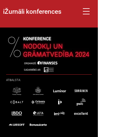
iŽurnāli konferences
SADARBĪBĀ AR:
ATBALSTA: